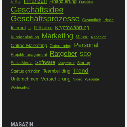
Finanzen
Finanzierung
E-Mail
Franchise
Geschäftsidee
Geschäftsprozesse
Ideen
Gesundheit
Kryptowährung
Internet
IT-Risiken
IT
Marketing
Kundenbindung
Messe
Nebenjob
Personal
Online-Marketing
Outsourcing
Ratgeber
SEO
Projektmanagement
Software
SocialMedia
Startup
Solopreneur
Trend
Teambuilding
Startup gründen
Versicherung
Unternehmen
Website
Video
Werbeartikel
MAGAZIN