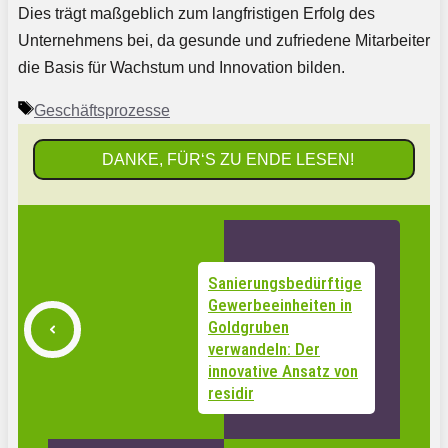
Dies trägt maßgeblich zum langfristigen Erfolg des
Unternehmens bei, da gesunde und zufriedene Mitarbeiter
die Basis für Wachstum und Innovation bilden.
Schlagwörter
Geschäftsprozesse
DANKE, FÜR‘S ZU ENDE LESEN!
Sanierungsbedürftige
Gewerbeeinheiten in
Goldgruben
verwandeln: Der
innovative Ansatz von
residir