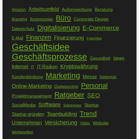
Arbeitsumfeld
Außenwerbung
Beratung
Amazon
Büro
Corporate Design
Branding
Businessplan
Digitalisierung
E-Commerce
Datenschutz
Finanzen
Finanzierung
E-Mail
Franchise
Geschäftsidee
Geschäftsprozesse
Ideen
Gesundheit
Kryptowährung
Internet
IT-Risiken
IT
Marketing
Kundenbindung
Messe
Nebenjob
Personal
Online-Marketing
Outsourcing
Ratgeber
SEO
Projektmanagement
Software
SocialMedia
Startup
Solopreneur
Trend
Teambuilding
Startup gründen
Versicherung
Unternehmen
Website
Video
Werbeartikel