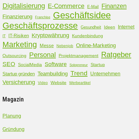
Digitalisierung
Finanzen
E-Commerce
E-Mail
Geschäftsidee
Finanzierung
Franchise
Geschäftsprozesse
Internet
Ideen
Gesundheit
Kryptowährung
IT-Risiken
Kundenbindung
IT
Marketing
Online-Marketing
Messe
Nebenjob
Ratgeber
Personal
Outsourcing
Projektmanagement
SEO
Software
SocialMedia
Startup
Solopreneur
Trend
Teambuilding
Unternehmen
Startup gründen
Versicherung
Website
Video
Werbeartikel
Magazin
Planung
Gründung