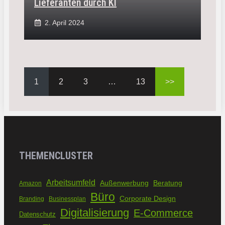
Lieferanten durch KI
2. April 2024
1
2
3
…
13
>>
THEMENCLUSTER
Arbeitsumfeld
Außenwerbung
Beratung
Amazon
Büro
Corporate Design
Branding
Businessplan
Digitalisierung
E-Commerce
Datenschutz