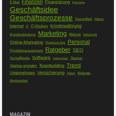
Finanzen
Finanzierung
E-Mail
Franchise
Geschäftsidee
Geschäftsprozesse
Ideen
Gesundheit
Kryptowährung
Internet
IT-Risiken
IT
Marketing
Kundenbindung
Messe
Nebenjob
Personal
Online-Marketing
Outsourcing
Ratgeber
SEO
Projektmanagement
Software
SocialMedia
Startup
Solopreneur
Trend
Teambuilding
Startup gründen
Versicherung
Unternehmen
Website
Video
Werbeartikel
MAGAZIN