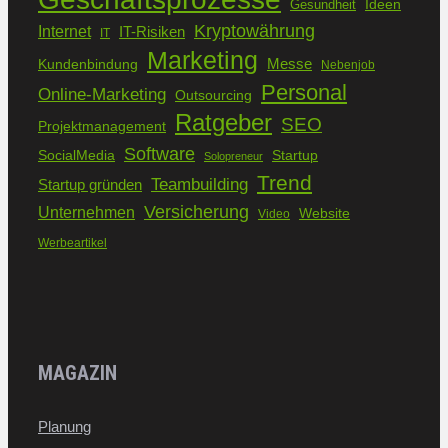
Ideen
Gesundheit
Kryptowährung
Internet
IT-Risiken
IT
Marketing
Kundenbindung
Messe
Nebenjob
Personal
Online-Marketing
Outsourcing
Ratgeber
SEO
Projektmanagement
Software
SocialMedia
Startup
Solopreneur
Trend
Teambuilding
Startup gründen
Versicherung
Unternehmen
Website
Video
Werbeartikel
MAGAZIN
Planung