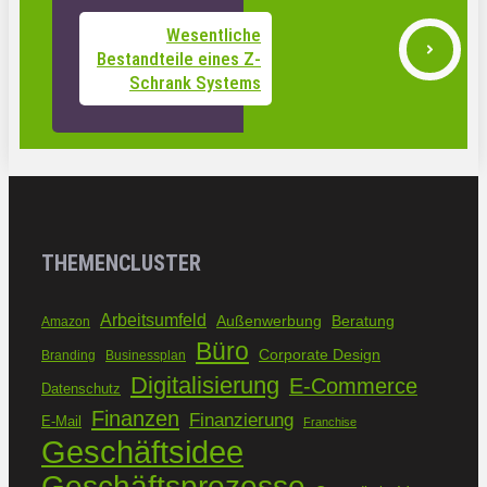
Wesentliche
Bestandteile eines Z-
Schrank Systems
THEMENCLUSTER
Arbeitsumfeld
Außenwerbung
Beratung
Amazon
Büro
Corporate Design
Branding
Businessplan
Digitalisierung
E-Commerce
Datenschutz
Finanzen
Finanzierung
E-Mail
Franchise
Geschäftsidee
Geschäftsprozesse