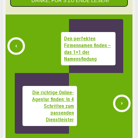
DANKE, FÜR‘S ZU ENDE LESEN!
Den perfekten
Firmennamen finden –
das 1×1 der
Namensfindung
Die richtige Online-
Agentur finden: In 4
Schritten zum
passenden
Dienstleister