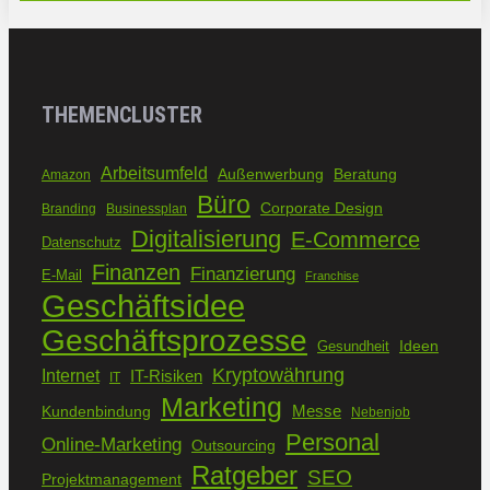
THEMENCLUSTER
Arbeitsumfeld
Außenwerbung
Beratung
Amazon
Büro
Corporate Design
Branding
Businessplan
Digitalisierung
E-Commerce
Datenschutz
Finanzen
Finanzierung
E-Mail
Franchise
Geschäftsidee
Geschäftsprozesse
Ideen
Gesundheit
Kryptowährung
Internet
IT-Risiken
IT
Marketing
Kundenbindung
Messe
Nebenjob
Personal
Online-Marketing
Outsourcing
Ratgeber
SEO
Projektmanagement