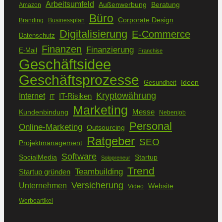
Arbeitsumfeld
Außenwerbung
Beratung
Amazon
Büro
Corporate Design
Branding
Businessplan
Digitalisierung
E-Commerce
Datenschutz
Finanzen
Finanzierung
E-Mail
Franchise
Geschäftsidee
Geschäftsprozesse
Ideen
Gesundheit
Kryptowährung
Internet
IT-Risiken
IT
Marketing
Kundenbindung
Messe
Nebenjob
Personal
Online-Marketing
Outsourcing
Ratgeber
SEO
Projektmanagement
Software
SocialMedia
Startup
Solopreneur
Trend
Teambuilding
Startup gründen
Versicherung
Unternehmen
Website
Video
Werbeartikel