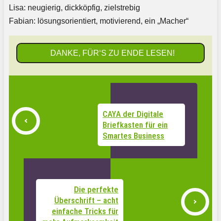
Lisa: neugierig, dickköpfig, zielstrebig
Fabian: lösungsorientiert, motivierend, ein „Macher“
DANKE, FÜR‘S ZU ENDE LESEN!
CAYA der Digitale
Briefkasten für ein
Smartes Business
Die perfekte
Überschrift – acht
einfache Tricks für