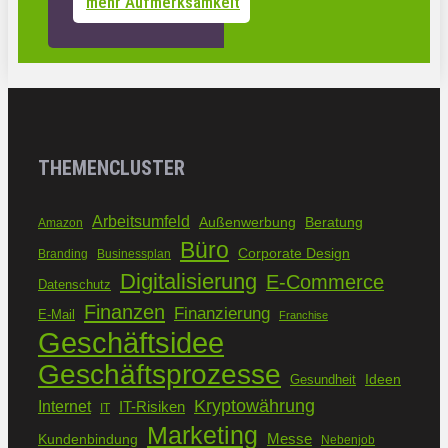
mehr Aufmerksamkeit
THEMENCLUSTER
Arbeitsumfeld
Außenwerbung
Beratung
Amazon
Büro
Corporate Design
Branding
Businessplan
Digitalisierung
E-Commerce
Datenschutz
Finanzen
Finanzierung
E-Mail
Franchise
Geschäftsidee
Geschäftsprozesse
Ideen
Gesundheit
Kryptowährung
Internet
IT-Risiken
IT
Marketing
Kundenbindung
Messe
Nebenjob