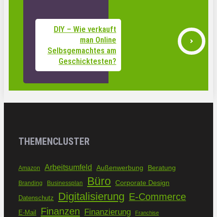
DIY – Wie verkauft
man Online
Selbsgemachtes am
Geschicktesten?
THEMENCLUSTER
Arbeitsumfeld
Außenwerbung
Beratung
Amazon
Büro
Corporate Design
Branding
Businessplan
Digitalisierung
E-Commerce
Datenschutz
Finanzen
Finanzierung
E-Mail
Franchise