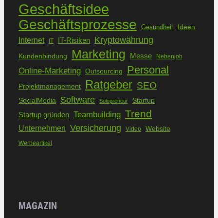
Geschäftsidee
Geschäftsprozesse
Ideen
Gesundheit
Kryptowährung
Internet
IT-Risiken
IT
Marketing
Kundenbindung
Messe
Nebenjob
Personal
Online-Marketing
Outsourcing
Ratgeber
SEO
Projektmanagement
Software
SocialMedia
Startup
Solopreneur
Trend
Teambuilding
Startup gründen
Versicherung
Unternehmen
Website
Video
Werbeartikel
MAGAZIN