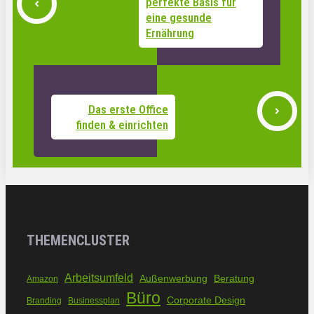
perfekte Basis für
eine gesunde
Ernährung
Das erste Office
finden & einrichten
THEMENCLUSTER
Arbeitsumfeld
Außenwerbung
Beratung
Amazon
Büro
Corporate Design
Branding
Businessplan