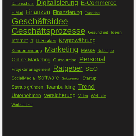
Digitalisierung
E-Commerce
Datenschutz
Finanzen
Finanzierung
E-Mail
Franchise
Geschäftsidee
Geschäftsprozesse
Ideen
Gesundheit
Kryptowährung
Internet
IT-Risiken
IT
Marketing
Kundenbindung
Messe
Nebenjob
Personal
Online-Marketing
Outsourcing
Ratgeber
SEO
Projektmanagement
Software
SocialMedia
Startup
Solopreneur
Trend
Teambuilding
Startup gründen
Versicherung
Unternehmen
Website
Video
Werbeartikel