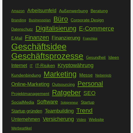
Arbeitsumfeld
Außenwerbung
Beratung
Amazon
Büro
Corporate Design
Branding
Businessplan
Digitalisierung
E-Commerce
Datenschutz
Finanzen
Finanzierung
E-Mail
Franchise
Geschäftsidee
Geschäftsprozesse
Ideen
Gesundheit
Kryptowährung
Internet
IT-Risiken
IT
Marketing
Kundenbindung
Messe
Nebenjob
Personal
Online-Marketing
Outsourcing
Ratgeber
SEO
Projektmanagement
Software
SocialMedia
Startup
Solopreneur
Trend
Teambuilding
Startup gründen
Versicherung
Unternehmen
Website
Video
Werbeartikel