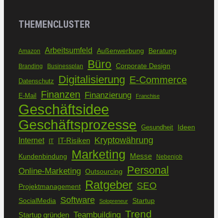
THEMENCLUSTER
Arbeitsumfeld
Außenwerbung
Beratung
Amazon
Büro
Corporate Design
Branding
Businessplan
Digitalisierung
E-Commerce
Datenschutz
Finanzen
Finanzierung
E-Mail
Franchise
Geschäftsidee
Geschäftsprozesse
Ideen
Gesundheit
Kryptowährung
Internet
IT-Risiken
IT
Marketing
Kundenbindung
Messe
Nebenjob
Personal
Online-Marketing
Outsourcing
Ratgeber
SEO
Projektmanagement
Software
SocialMedia
Startup
Solopreneur
Trend
Teambuilding
Startup gründen