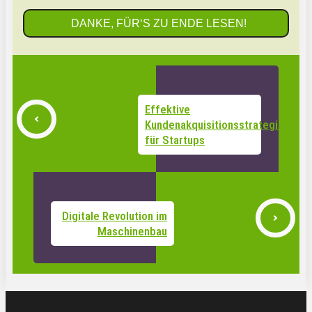
DANKE, FÜR‘S ZU ENDE LESEN!
Effektive
Kundenakquisitionsstrategie
für Startups
Digitale Revolution im
Maschinenbau