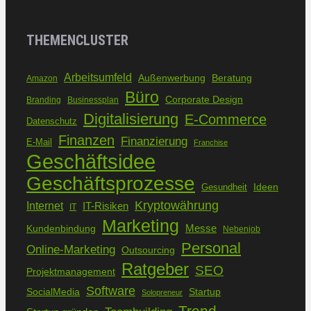
THEMENCLUSTER
Arbeitsumfeld
Außenwerbung
Beratung
Amazon
Büro
Corporate Design
Branding
Businessplan
Digitalisierung
E-Commerce
Datenschutz
Finanzen
Finanzierung
E-Mail
Franchise
Geschäftsidee
Geschäftsprozesse
Ideen
Gesundheit
Kryptowährung
Internet
IT-Risiken
IT
Marketing
Kundenbindung
Messe
Nebenjob
Personal
Online-Marketing
Outsourcing
Ratgeber
SEO
Projektmanagement
Software
SocialMedia
Startup
Solopreneur
Trend