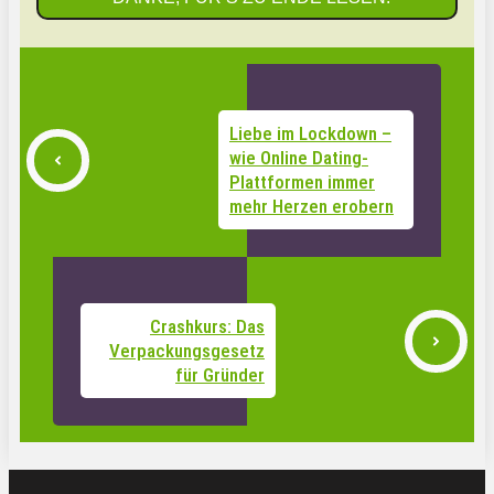
Liebe im Lockdown –
wie Online Dating-
Plattformen immer
mehr Herzen erobern
Crashkurs: Das
Verpackungsgesetz
für Gründer