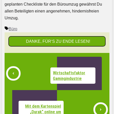
geplanten Checkliste für den Büroumzug gewährst Du
allen Beteiligten einen angenehmen, hindernisfreien
Umzug.
Schlagwörter
Büro
DANKE, FÜR‘S ZU ENDE LESEN!
Wirtschaftsfaktor
Gamingindustrie
Mit dem Kartenspiel
„Durak“ online um