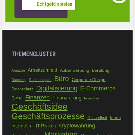
Echtgeld spielen
THEMENCLUSTER
Arbeitsumfeld
Außenwerbung
Beratung
Amazon
Büro
Corporate Design
Branding
Businessplan
Digitalisierung
E-Commerce
Datenschutz
Finanzen
Finanzierung
E-Mail
Franchise
Geschäftsidee
Geschäftsprozesse
Ideen
Gesundheit
Kryptowährung
Internet
IT-Risiken
IT
Marketing