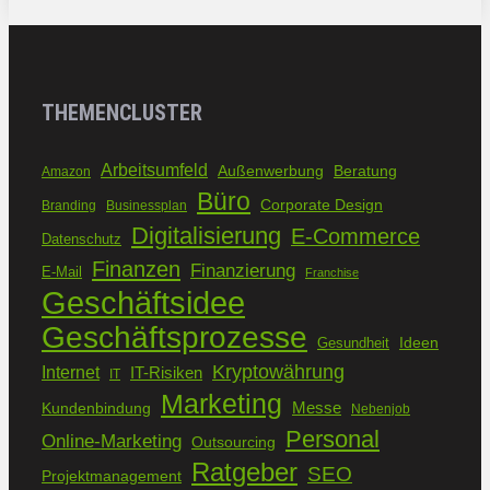
THEMENCLUSTER
Arbeitsumfeld
Außenwerbung
Beratung
Amazon
Büro
Corporate Design
Branding
Businessplan
Digitalisierung
E-Commerce
Datenschutz
Finanzen
Finanzierung
E-Mail
Franchise
Geschäftsidee
Geschäftsprozesse
Ideen
Gesundheit
Kryptowährung
Internet
IT-Risiken
IT
Marketing
Kundenbindung
Messe
Nebenjob
Personal
Online-Marketing
Outsourcing
Ratgeber
SEO
Projektmanagement