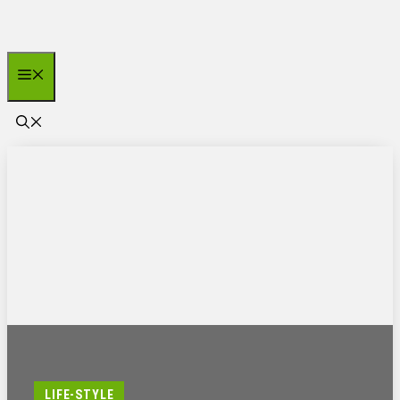
Zum
Inhalt
springen
Menü
LIFE-STYLE