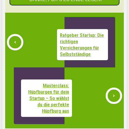
Ratgeber Startup: Die
richtigen
Versicherungen für
Selbstständige
Masterclass:
Hüpfburgen für dein
Startup – So wählst
du die perfekte
Hüpfburg aus