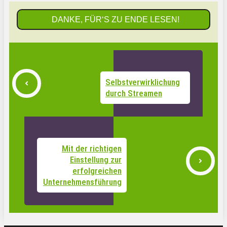
DANKE, FÜR‘S ZU ENDE LESEN!
Selbstverwirklichung
durch Streamen
Mit der richtigen
Einstellung zur
erfolgreichen
Unternehmensführung