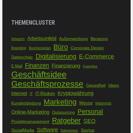
THEMENCLUSTER
Arbeitsumfeld
Außenwerbung
Beratung
Amazon
Büro
Corporate Design
Branding
Businessplan
Digitalisierung
E-Commerce
Datenschutz
Finanzen
Finanzierung
E-Mail
Franchise
Geschäftsidee
Geschäftsprozesse
Ideen
Gesundheit
Kryptowährung
Internet
IT-Risiken
IT
Marketing
Kundenbindung
Messe
Nebenjob
Personal
Online-Marketing
Outsourcing
Ratgeber
SEO
Projektmanagement
Software
SocialMedia
Startup
Solopreneur