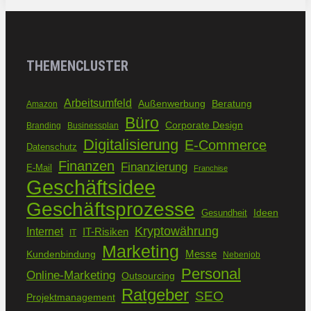
THEMENCLUSTER
Arbeitsumfeld
Außenwerbung
Beratung
Amazon
Büro
Corporate Design
Branding
Businessplan
Digitalisierung
E-Commerce
Datenschutz
Finanzen
Finanzierung
E-Mail
Franchise
Geschäftsidee
Geschäftsprozesse
Ideen
Gesundheit
Kryptowährung
Internet
IT-Risiken
IT
Marketing
Kundenbindung
Messe
Nebenjob
Personal
Online-Marketing
Outsourcing
Ratgeber
SEO
Projektmanagement