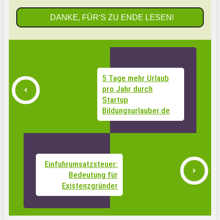
DANKE, FÜR‘S ZU ENDE LESEN!
5 Tage mehr Urlaub
pro Jahr durch
Startup
Bildungsurlauber.de
Einfuhrumsatzsteuer:
Bedeutung für
Existenzgründer