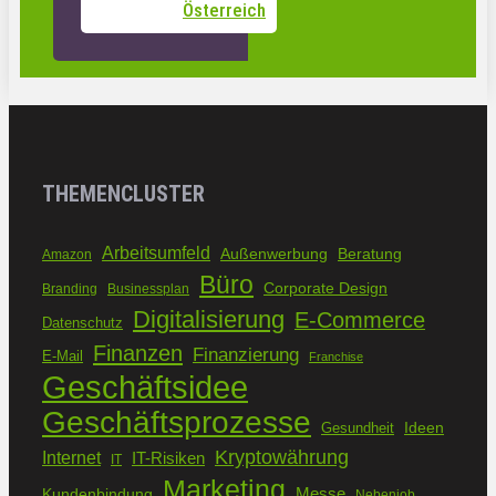
Österreich
THEMENCLUSTER
Arbeitsumfeld
Außenwerbung
Beratung
Amazon
Büro
Corporate Design
Branding
Businessplan
Digitalisierung
E-Commerce
Datenschutz
Finanzen
Finanzierung
E-Mail
Franchise
Geschäftsidee
Geschäftsprozesse
Ideen
Gesundheit
Kryptowährung
Internet
IT-Risiken
IT
Marketing
Kundenbindung
Messe
Nebenjob