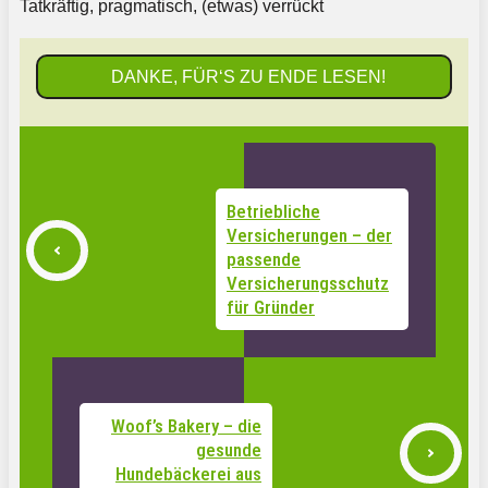
Tatkräftig, pragmatisch, (etwas) verrückt
DANKE, FÜR‘S ZU ENDE LESEN!
Betriebliche
Versicherungen – der
passende
Versicherungsschutz
für Gründer
Woof’s Bakery – die
gesunde
Hundebäckerei aus