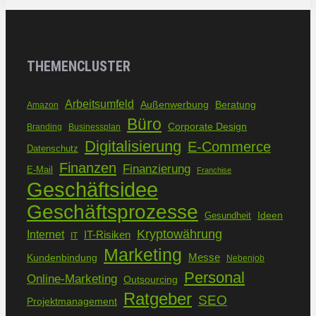
THEMENCLUSTER
Arbeitsumfeld
Außenwerbung
Beratung
Amazon
Büro
Corporate Design
Branding
Businessplan
Digitalisierung
E-Commerce
Datenschutz
Finanzen
Finanzierung
E-Mail
Franchise
Geschäftsidee
Geschäftsprozesse
Ideen
Gesundheit
Kryptowährung
Internet
IT-Risiken
IT
Marketing
Kundenbindung
Messe
Nebenjob
Personal
Online-Marketing
Outsourcing
Ratgeber
SEO
Projektmanagement