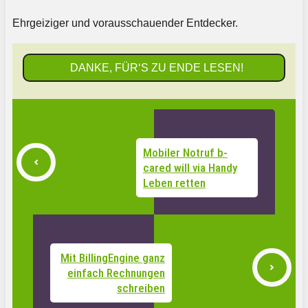
Ehrgeiziger und vorausschauender Entdecker.
DANKE, FÜR‘S ZU ENDE LESEN!
Mobiler Notruf b-
cared will via Handy
Leben retten
Mit BillingEngine ganz
einfach Rechnungen
schreiben