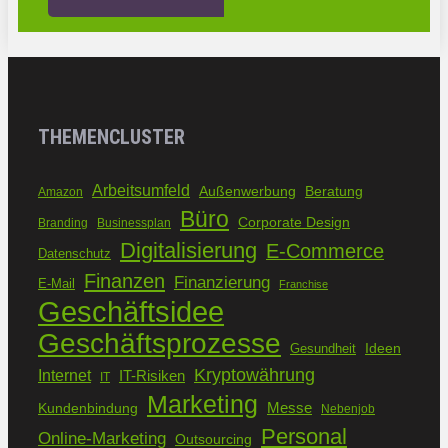
THEMENCLUSTER
Arbeitsumfeld
Außenwerbung
Beratung
Amazon
Büro
Corporate Design
Branding
Businessplan
Digitalisierung
E-Commerce
Datenschutz
Finanzen
Finanzierung
E-Mail
Franchise
Geschäftsidee
Geschäftsprozesse
Ideen
Gesundheit
Kryptowährung
Internet
IT-Risiken
IT
Marketing
Kundenbindung
Messe
Nebenjob
Personal
Online-Marketing
Outsourcing