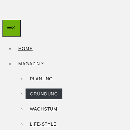
Zum
Inhalt
springen
Menü
HOME
MAGAZIN
PLANUNG
GRÜNDUNG
WACHSTUM
LIFE-STYLE