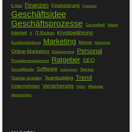
Finanzen
Finanzierung
E-Mail
Franchise
Geschäftsidee
Geschäftsprozesse
Ideen
Gesundheit
Kryptowährung
Internet
IT-Risiken
IT
Marketing
Kundenbindung
Messe
Nebenjob
Personal
Online-Marketing
Outsourcing
Ratgeber
SEO
Projektmanagement
Software
SocialMedia
Startup
Solopreneur
Trend
Teambuilding
Startup gründen
Versicherung
Unternehmen
Website
Video
Werbeartikel