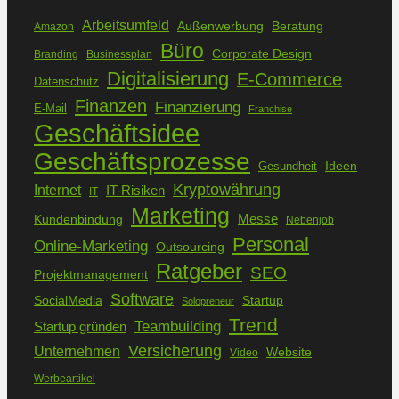
Arbeitsumfeld
Außenwerbung
Beratung
Amazon
Büro
Corporate Design
Branding
Businessplan
Digitalisierung
E-Commerce
Datenschutz
Finanzen
Finanzierung
E-Mail
Franchise
Geschäftsidee
Geschäftsprozesse
Ideen
Gesundheit
Kryptowährung
Internet
IT-Risiken
IT
Marketing
Kundenbindung
Messe
Nebenjob
Personal
Online-Marketing
Outsourcing
Ratgeber
SEO
Projektmanagement
Software
SocialMedia
Startup
Solopreneur
Trend
Teambuilding
Startup gründen
Versicherung
Unternehmen
Website
Video
Werbeartikel