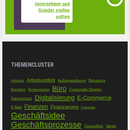
Unternehmer und
Gründer stellen
sollten
THEMENCLUSTER
Arbeitsumfeld
Außenwerbung
Beratung
Amazon
Büro
Corporate Design
Branding
Businessplan
Digitalisierung
E-Commerce
Datenschutz
Finanzen
Finanzierung
E-Mail
Franchise
Geschäftsidee
Geschäftsprozesse
Ideen
Gesundheit