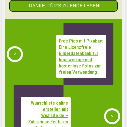
DANKE, FÜR‘S ZU ENDE LESEN!
Free Pics mit Pixabay:
Eine Lizenzfreie
Bilderdatenbank für
hochwertige und
kostenlose Fotos zur
freien Verwendung
Wunschliste online
erstellen mit
Wishsite.de –
Zahlreiche Features