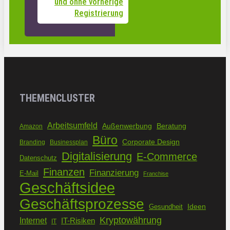
und ohne vorherige
Registrierung
THEMENCLUSTER
Arbeitsumfeld
Außenwerbung
Beratung
Amazon
Büro
Corporate Design
Branding
Businessplan
Digitalisierung
E-Commerce
Datenschutz
Finanzen
Finanzierung
E-Mail
Franchise
Geschäftsidee
Geschäftsprozesse
Ideen
Gesundheit
Kryptowährung
Internet
IT-Risiken
IT