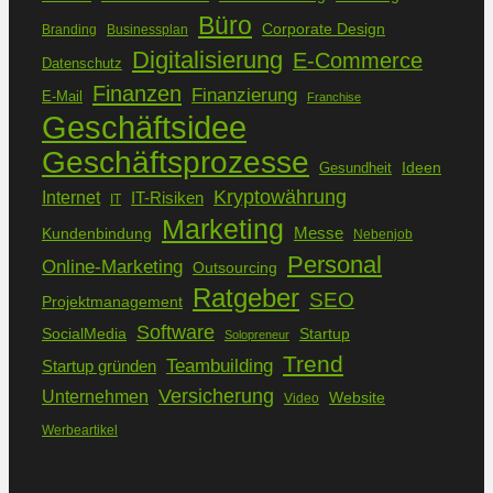
Büro
Corporate Design
Branding
Businessplan
Digitalisierung
E-Commerce
Datenschutz
Finanzen
Finanzierung
E-Mail
Franchise
Geschäftsidee
Geschäftsprozesse
Ideen
Gesundheit
Kryptowährung
Internet
IT-Risiken
IT
Marketing
Kundenbindung
Messe
Nebenjob
Personal
Online-Marketing
Outsourcing
Ratgeber
SEO
Projektmanagement
Software
SocialMedia
Startup
Solopreneur
Trend
Teambuilding
Startup gründen
Versicherung
Unternehmen
Website
Video
Werbeartikel