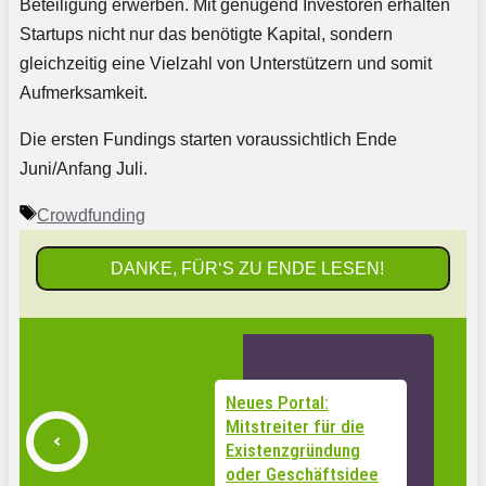
Beteiligung erwerben. Mit genügend Investoren erhalten
Startups nicht nur das benötigte Kapital, sondern
gleichzeitig eine Vielzahl von Unterstützern und somit
Aufmerksamkeit.
Die ersten Fundings starten voraussichtlich Ende
Juni/Anfang Juli.
Schlagwörter
Crowdfunding
DANKE, FÜR‘S ZU ENDE LESEN!
Neues Portal:
Mitstreiter für die
Existenzgründung
oder Geschäftsidee