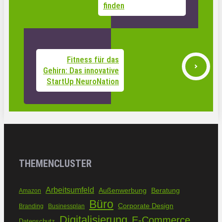
finden
Fitness für das
Gehirn: Das innovative
StartUp NeuroNation
THEMENCLUSTER
Arbeitsumfeld
Außenwerbung
Beratung
Amazon
Büro
Corporate Design
Branding
Businessplan
Digitalisierung
E-Commerce
Datenschutz