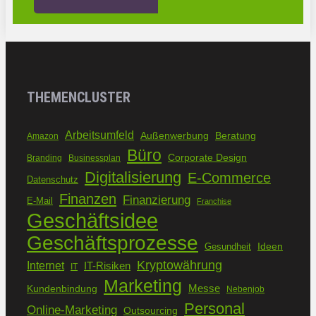
THEMENCLUSTER
Arbeitsumfeld
Außenwerbung
Beratung
Amazon
Büro
Corporate Design
Branding
Businessplan
Digitalisierung
E-Commerce
Datenschutz
Finanzen
Finanzierung
E-Mail
Franchise
Geschäftsidee
Geschäftsprozesse
Ideen
Gesundheit
Kryptowährung
Internet
IT-Risiken
IT
Marketing
Kundenbindung
Messe
Nebenjob
Personal
Online-Marketing
Outsourcing