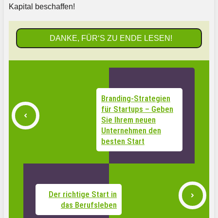
Kapital beschaffen!
DANKE, FÜR‘S ZU ENDE LESEN!
Branding-Strategien
für Startups – Geben
Sie Ihrem neuen
Unternehmen den
besten Start
Der richtige Start in
das Berufsleben