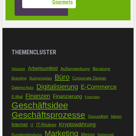
Gourmets
THEMENCLUSTER
Arbeitsumfeld
Außenwerbung
Beratung
Amazon
Büro
Corporate Design
Branding
Businessplan
Digitalisierung
E-Commerce
Datenschutz
Finanzen
Finanzierung
E-Mail
Franchise
Geschäftsidee
Geschäftsprozesse
Ideen
Gesundheit
Kryptowährung
Internet
IT-Risiken
IT
Marketing
Kundenbindung
Messe
Nebenjob