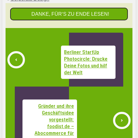
DANKE, FÜR‘S ZU ENDE LESEN!
Berliner StartUp
Photocircle: Drucke
Deine Fotos und hilf
der Welt
Gründer und ihre
Geschäftsidee
vorgestellt:
foodist.de –
Abocommerce für