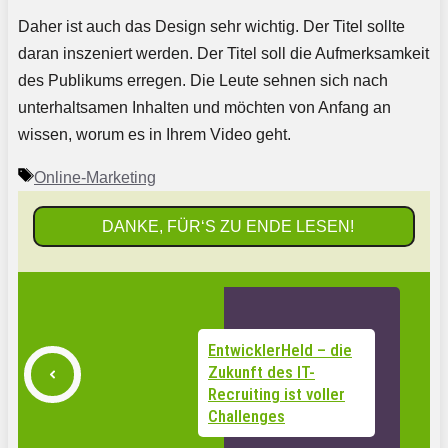
Daher ist auch das Design sehr wichtig. Der Titel sollte
daran inszeniert werden. Der Titel soll die Aufmerksamkeit
des Publikums erregen. Die Leute sehnen sich nach
unterhaltsamen Inhalten und möchten von Anfang an
wissen, worum es in Ihrem Video geht.
Schlagwörter
Online-Marketing
DANKE, FÜR‘S ZU ENDE LESEN!
EntwicklerHeld – die
Zukunft des IT-
Recruiting ist voller
Challenges