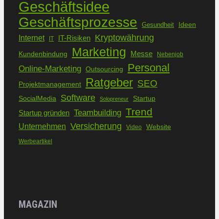
Geschäftsidee
Geschäftsprozesse
Ideen
Gesundheit
Kryptowährung
Internet
IT-Risiken
IT
Marketing
Kundenbindung
Messe
Nebenjob
Personal
Online-Marketing
Outsourcing
Ratgeber
SEO
Projektmanagement
Software
SocialMedia
Startup
Solopreneur
Trend
Teambuilding
Startup gründen
Versicherung
Unternehmen
Website
Video
Werbeartikel
MAGAZIN