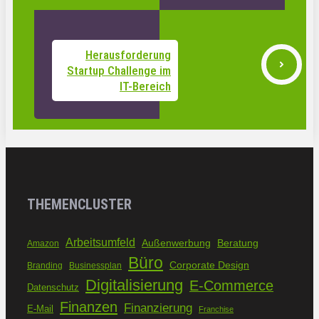
Herausforderung
Startup Challenge im
IT-Bereich
THEMENCLUSTER
Arbeitsumfeld
Außenwerbung
Beratung
Amazon
Büro
Corporate Design
Branding
Businessplan
Digitalisierung
E-Commerce
Datenschutz
Finanzen
Finanzierung
E-Mail
Franchise