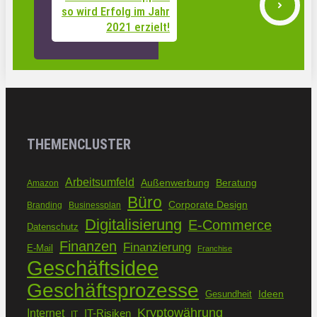
so wird Erfolg im Jahr
2021 erzielt!
THEMENCLUSTER
Arbeitsumfeld
Außenwerbung
Beratung
Amazon
Büro
Corporate Design
Branding
Businessplan
Digitalisierung
E-Commerce
Datenschutz
Finanzen
Finanzierung
E-Mail
Franchise
Geschäftsidee
Geschäftsprozesse
Ideen
Gesundheit
Kryptowährung
Internet
IT-Risiken
IT