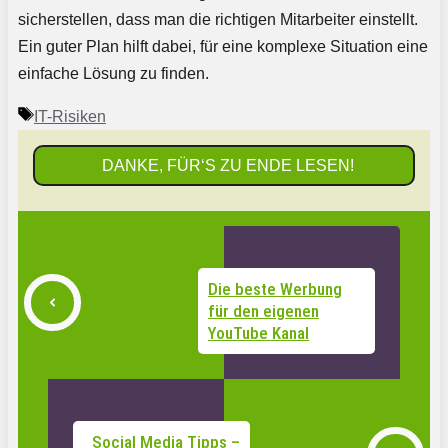
sicherstellen, dass man die richtigen Mitarbeiter einstellt.
Ein guter Plan hilft dabei, für eine komplexe Situation eine
einfache Lösung zu finden.
Schlagwörter
IT-Risiken
DANKE, FÜR‘S ZU ENDE LESEN!
Die beste Werbung
für den eigenen
YouTube Kanal
Social Media Tipps –