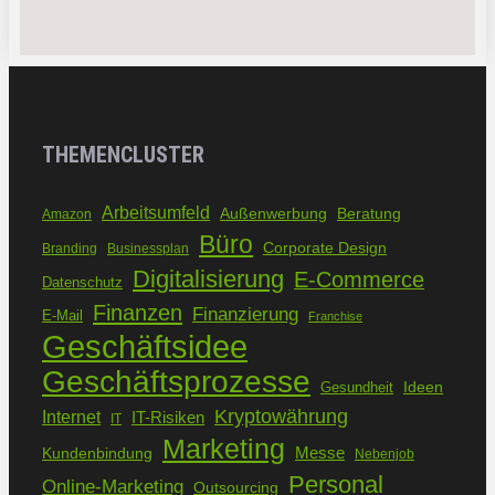
THEMENCLUSTER
Arbeitsumfeld
Außenwerbung
Beratung
Amazon
Büro
Corporate Design
Branding
Businessplan
Digitalisierung
E-Commerce
Datenschutz
Finanzen
Finanzierung
E-Mail
Franchise
Geschäftsidee
Geschäftsprozesse
Ideen
Gesundheit
Kryptowährung
Internet
IT-Risiken
IT
Marketing
Kundenbindung
Messe
Nebenjob
Personal
Online-Marketing
Outsourcing