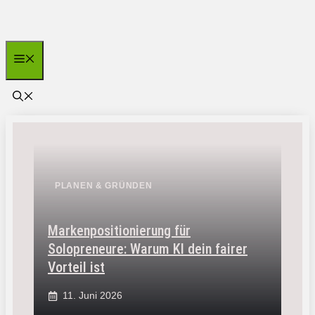
Zum
Inhalt
springen
Menü
PLANEN & GRÜNDEN
Markenpositionierung für
Solopreneure: Warum KI dein fairer
Vorteil ist
11. Juni 2026