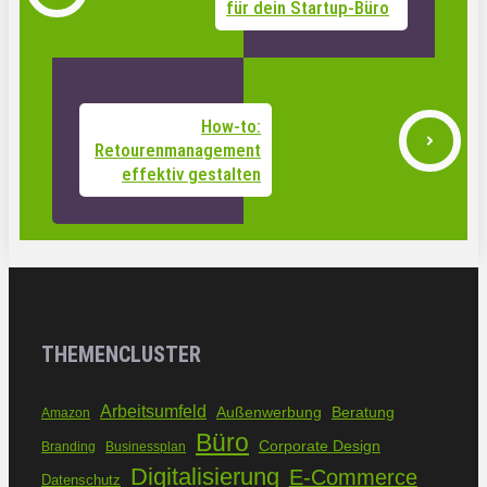
für dein Startup-Büro
How-to:
Retourenmanagement
effektiv gestalten
THEMENCLUSTER
Arbeitsumfeld
Außenwerbung
Beratung
Amazon
Büro
Corporate Design
Branding
Businessplan
Digitalisierung
E-Commerce
Datenschutz