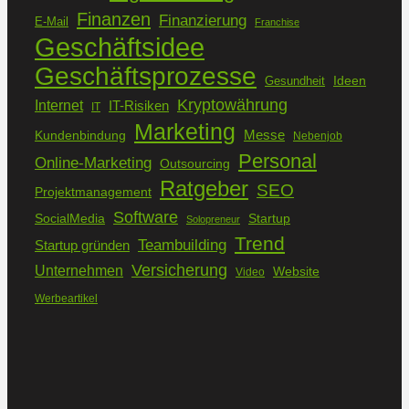
Finanzen
Finanzierung
E-Mail
Franchise
Geschäftsidee
Geschäftsprozesse
Ideen
Gesundheit
Kryptowährung
Internet
IT-Risiken
IT
Marketing
Kundenbindung
Messe
Nebenjob
Personal
Online-Marketing
Outsourcing
Ratgeber
SEO
Projektmanagement
Software
SocialMedia
Startup
Solopreneur
Trend
Teambuilding
Startup gründen
Versicherung
Unternehmen
Website
Video
Werbeartikel