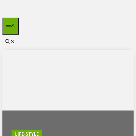
Zum
Inhalt
springen
Menü
LIFE-STYLE