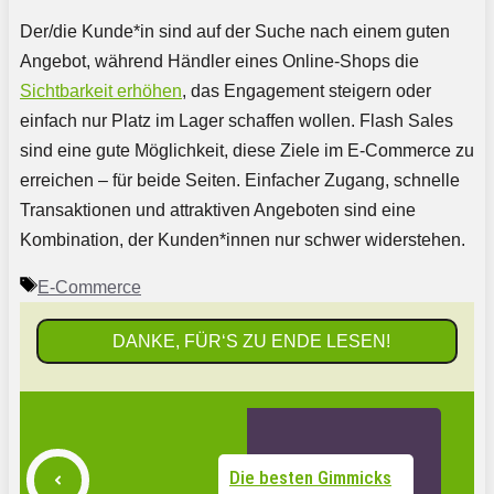
Der/die Kunde*in sind auf der Suche nach einem guten
Angebot, während Händler eines Online-Shops die
Sichtbarkeit erhöhen
, das Engagement steigern oder
einfach nur Platz im Lager schaffen wollen. Flash Sales
sind eine gute Möglichkeit, diese Ziele im E-Commerce zu
erreichen – für beide Seiten. Einfacher Zugang, schnelle
Transaktionen und attraktiven Angeboten sind eine
Kombination, der Kunden*innen nur schwer widerstehen.
Schlagwörter
E-Commerce
DANKE, FÜR‘S ZU ENDE LESEN!
Die besten Gimmicks