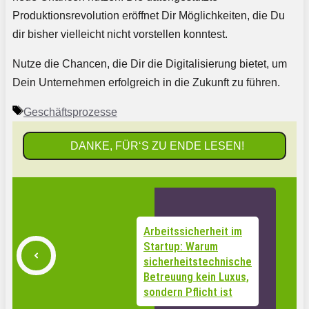
Produktionsrevolution eröffnet Dir Möglichkeiten, die Du
dir bisher vielleicht nicht vorstellen konntest.
Nutze die Chancen, die Dir die Digitalisierung bietet, um
Dein Unternehmen erfolgreich in die Zukunft zu führen.
Schlagwörter
Geschäftsprozesse
DANKE, FÜR‘S ZU ENDE LESEN!
Arbeitssicherheit im
Startup: Warum
sicherheitstechnische
Betreuung kein Luxus,
sondern Pflicht ist