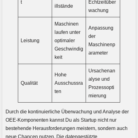
t
Echtzeitüber
illstände
wachung
Maschinen
Anpassung
laufen unter
der
Leistung
optimaler
Maschinenp
Geschwindig
arameter
keit
Ursachenan
Hohe
alyse und
Qualität
Ausschussra
Prozessopti
ten
mierung
Durch die kontinuierliche Überwachung und Analyse der
OEE-Komponenten kannst Du als Startup nicht nur
bestehende Herausforderungen meistern, sondern auch
neue Chancen nutzen. Die datengestützte