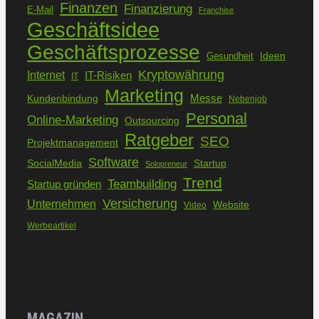
Finanzen
Finanzierung
E-Mail
Franchise
Geschäftsidee
Geschäftsprozesse
Ideen
Gesundheit
Kryptowährung
Internet
IT-Risiken
IT
Marketing
Kundenbindung
Messe
Nebenjob
Personal
Online-Marketing
Outsourcing
Ratgeber
SEO
Projektmanagement
Software
SocialMedia
Startup
Solopreneur
Trend
Teambuilding
Startup gründen
Versicherung
Unternehmen
Website
Video
Werbeartikel
MAGAZIN