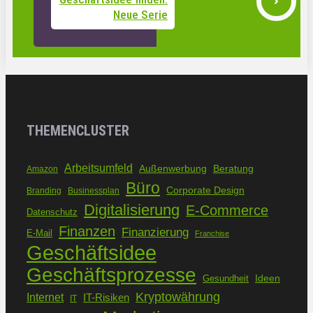
Neue Serie
THEMENCLUSTER
Arbeitsumfeld
Außenwerbung
Beratung
Amazon
Büro
Corporate Design
Branding
Businessplan
Digitalisierung
E-Commerce
Datenschutz
Finanzen
Finanzierung
E-Mail
Franchise
Geschäftsidee
Geschäftsprozesse
Ideen
Gesundheit
Kryptowährung
Internet
IT-Risiken
IT