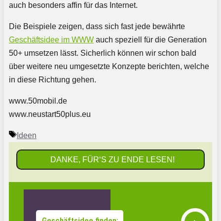
auch besonders affin für das Internet.
Die Beispiele zeigen, dass sich fast jede bewährte
Geschäftsidee im WWW
auch speziell für die Generation
50+ umsetzen lässt. Sicherlich können wir schon bald
über weitere neu umgesetzte Konzepte berichten, welche
in diese Richtung gehen.
www.50mobil.de
www.neustart50plus.eu
Schlagwörter
Ideen
DANKE, FÜR‘S ZU ENDE LESEN!
Geschäftsidee finden: