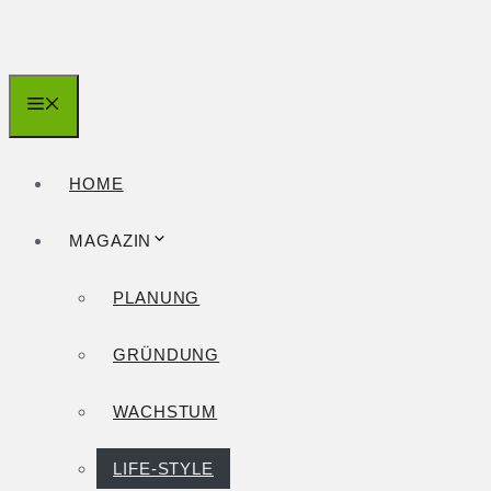
Zum
Inhalt
springen
Menü
HOME
MAGAZIN
PLANUNG
GRÜNDUNG
WACHSTUM
LIFE-STYLE