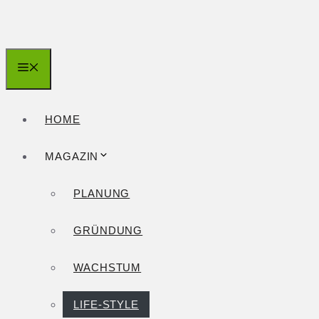
Zum
Inhalt
springen
Menü
HOME
MAGAZIN
PLANUNG
GRÜNDUNG
WACHSTUM
LIFE-STYLE