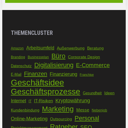
THEMENCLUSTER
Arbeitsumfeld
Außenwerbung
Beratung
Amazon
Büro
Corporate Design
Branding
Businessplan
Digitalisierung
E-Commerce
Datenschutz
Finanzen
Finanzierung
E-Mail
Franchise
Geschäftsidee
Geschäftsprozesse
Ideen
Gesundheit
Kryptowährung
Internet
IT-Risiken
IT
Marketing
Kundenbindung
Messe
Nebenjob
Personal
Online-Marketing
Outsourcing
Ratgeber
SEO
Projektmanagement