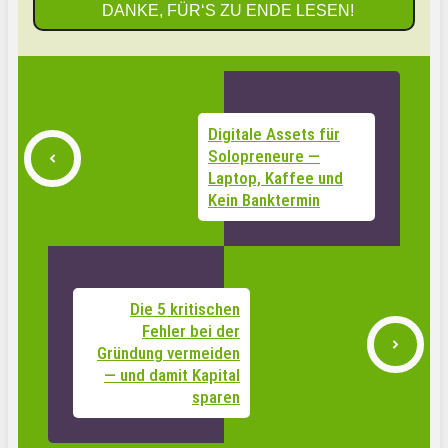
DANKE, FÜR‘S ZU ENDE LESEN!
Digitale Assets für
Solopreneure —
Laptop, Kaffee und
Kein Banktermin
Die 5 kritischen
Fehler bei der
Gründung vermeiden
— und damit Kapital
sparen