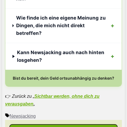
Wie finde ich eine eigene Meinung zu
Dingen, die mich nicht direkt
betreffen?
Kann Newsjacking auch nach hinten
losgehen?
Bist du bereit, dein Geld ortsunabhängig zu denken?
👉
Zurück zu „
Sichtbar werden, ohne dich zu
verausgaben
„
Schlagwörter
Newsjacking