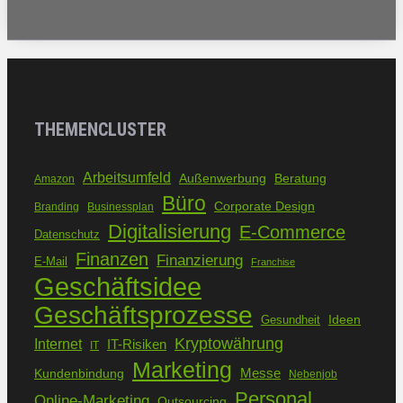
THEMENCLUSTER
Arbeitsumfeld
Außenwerbung
Beratung
Amazon
Büro
Corporate Design
Branding
Businessplan
Digitalisierung
E-Commerce
Datenschutz
Finanzen
Finanzierung
E-Mail
Franchise
Geschäftsidee
Geschäftsprozesse
Ideen
Gesundheit
Kryptowährung
Internet
IT-Risiken
IT
Marketing
Kundenbindung
Messe
Nebenjob
Personal
Online-Marketing
Outsourcing