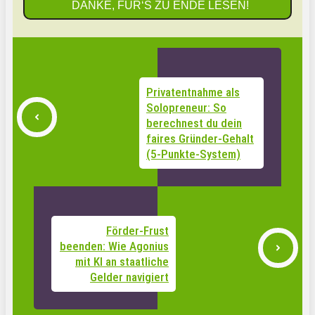
DANKE, FÜR‘S ZU ENDE LESEN!
Privatentnahme als
Solopreneur: So
berechnest du dein
faires Gründer-Gehalt
(5-Punkte-System)
Förder-Frust
beenden: Wie Agonius
mit KI an staatliche
Gelder navigiert