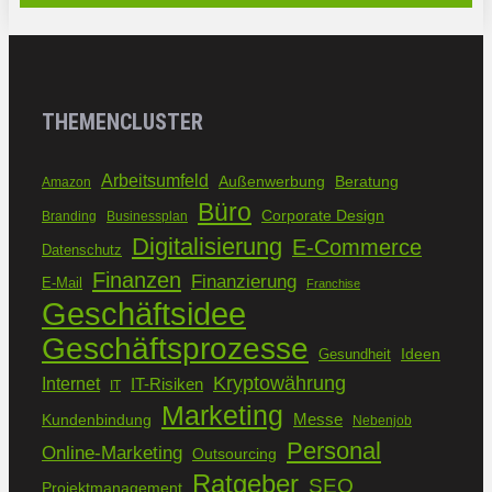
THEMENCLUSTER
Arbeitsumfeld
Außenwerbung
Beratung
Amazon
Büro
Corporate Design
Branding
Businessplan
Digitalisierung
E-Commerce
Datenschutz
Finanzen
Finanzierung
E-Mail
Franchise
Geschäftsidee
Geschäftsprozesse
Ideen
Gesundheit
Kryptowährung
Internet
IT-Risiken
IT
Marketing
Kundenbindung
Messe
Nebenjob
Personal
Online-Marketing
Outsourcing
Ratgeber
SEO
Projektmanagement