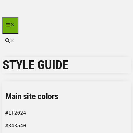
Zum
Inhalt
springen
Menü
STYLE GUIDE
Main site colors
#1f2024
#343a40