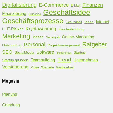
Digitalisierung
Finanzen
E-Commerce
E-Mail
Geschäftsidee
Finanzierung
Franchise
Geschäftsprozesse
Internet
Ideen
Gesundheit
Kryptowährung
IT-Risiken
Kundenbindung
IT
Marketing
Online-Marketing
Messe
Nebenjob
Ratgeber
Personal
Outsourcing
Projektmanagement
SEO
Software
SocialMedia
Startup
Solopreneur
Trend
Teambuilding
Unternehmen
Startup gründen
Versicherung
Website
Video
Werbeartikel
Magazin
Planung
Gründung