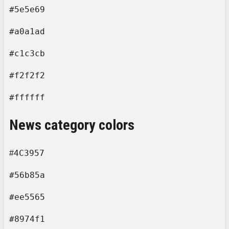
#5e5e69
#a0a1ad
#c1c3cb
#f2f2f2
#ffffff
News category colors
4C3957
#
#56b85a
#ee5565
#8974f1