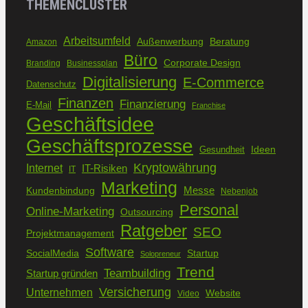
THEMENCLUSTER
Arbeitsumfeld
Außenwerbung
Beratung
Amazon
Büro
Corporate Design
Branding
Businessplan
Digitalisierung
E-Commerce
Datenschutz
Finanzen
Finanzierung
E-Mail
Franchise
Geschäftsidee
Geschäftsprozesse
Ideen
Gesundheit
Kryptowährung
Internet
IT-Risiken
IT
Marketing
Kundenbindung
Messe
Nebenjob
Personal
Online-Marketing
Outsourcing
Ratgeber
SEO
Projektmanagement
Software
SocialMedia
Startup
Solopreneur
Trend
Teambuilding
Startup gründen
Versicherung
Unternehmen
Website
Video