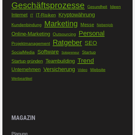
Geschäftsprozesse
Ideen
Gesundheit
Kryptowährung
Internet
IT-Risiken
IT
Marketing
Kundenbindung
Messe
Nebenjob
Personal
Online-Marketing
Outsourcing
Ratgeber
SEO
Projektmanagement
Software
SocialMedia
Startup
Solopreneur
Trend
Teambuilding
Startup gründen
Versicherung
Unternehmen
Website
Video
Werbeartikel
MAGAZIN
Planung