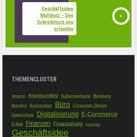
Geschäftsidee
Multiholz – Den
Schreibtisch neu
erfunden
THEMENCLUSTER
Arbeitsumfeld
Außenwerbung
Beratung
Amazon
Büro
Corporate Design
Branding
Businessplan
Digitalisierung
E-Commerce
Datenschutz
Finanzen
Finanzierung
E-Mail
Franchise
Geschäftsidee