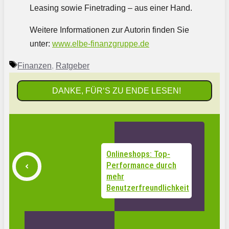
Leasing sowie Finetrading – aus einer Hand.
Weitere Informationen zur Autorin finden Sie
unter:
www.elbe-finanzgruppe.de
Schlagwörter
Finanzen
,
Ratgeber
DANKE, FÜR‘S ZU ENDE LESEN!
Onlineshops: Top-
Performance durch
mehr
Benutzerfreundlichkeit