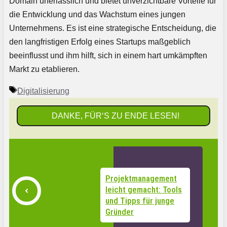
Domain unerlässlich und bietet unverzichtbare Vorteile für
die Entwicklung und das Wachstum eines jungen
Unternehmens. Es ist eine strategische Entscheidung, die
den langfristigen Erfolg eines Startups maßgeblich
beeinflusst und ihm hilft, sich in einem hart umkämpften
Markt zu etablieren.
Schlagwörter
Digitalisierung
DANKE, FÜR‘S ZU ENDE LESEN!
Projektmanagement
leicht gemacht: Tools
und Tipps für junge
Gründer