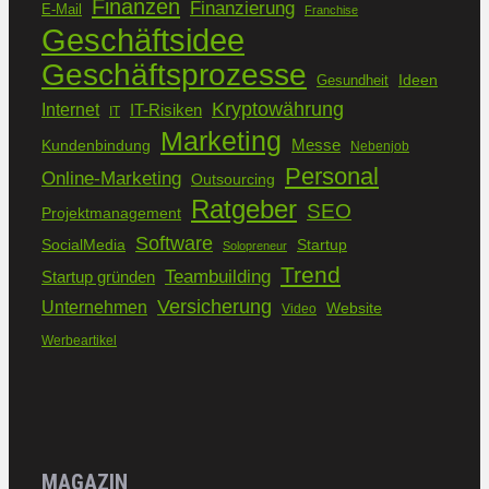
Finanzen
Finanzierung
E-Mail
Franchise
Geschäftsidee
Geschäftsprozesse
Ideen
Gesundheit
Kryptowährung
Internet
IT-Risiken
IT
Marketing
Kundenbindung
Messe
Nebenjob
Personal
Online-Marketing
Outsourcing
Ratgeber
SEO
Projektmanagement
Software
SocialMedia
Startup
Solopreneur
Trend
Teambuilding
Startup gründen
Versicherung
Unternehmen
Website
Video
Werbeartikel
MAGAZIN