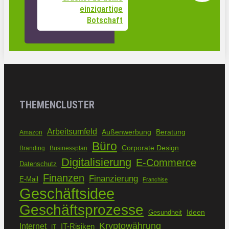
einzigartige
Botschaft
THEMENCLUSTER
Arbeitsumfeld
Außenwerbung
Beratung
Amazon
Büro
Corporate Design
Branding
Businessplan
Digitalisierung
E-Commerce
Datenschutz
Finanzen
Finanzierung
E-Mail
Franchise
Geschäftsidee
Geschäftsprozesse
Ideen
Gesundheit
Kryptowährung
Internet
IT-Risiken
IT