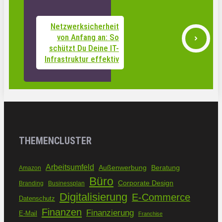
Netzwerksicherheit
von Anfang an: So
schützt Du Deine IT-
Infrastruktur effektiv
THEMENCLUSTER
Arbeitsumfeld
Außenwerbung
Beratung
Amazon
Büro
Corporate Design
Branding
Businessplan
Digitalisierung
E-Commerce
Datenschutz
Finanzen
Finanzierung
E-Mail
Franchise