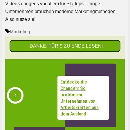
Videos übrigens vor allem für Startups – junge
Unternehmen brauchen moderne Marketingmethoden.
Also nutze sie!
Schlagwörter
Marketing
DANKE, FÜR‘S ZU ENDE LESEN!
Entdecke die
Chancen: So
profitieren
Unternehmen von
Arbeitskräften aus
dem Ausland