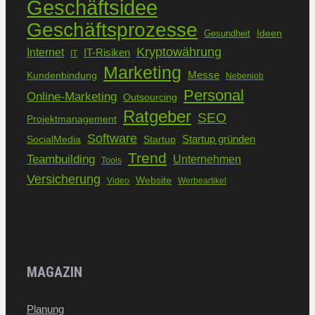
Geschäftsidee
Geschäftsprozesse
Ideen
Gesundheit
Kryptowährung
Internet
IT-Risiken
IT
Marketing
Kundenbindung
Messe
Nebenjob
Personal
Online-Marketing
Outsourcing
Ratgeber
SEO
Projektmanagement
Software
Startup gründen
SocialMedia
Startup
Trend
Teambuilding
Unternehmen
Tools
Versicherung
Website
Video
Werbeartikel
MAGAZIN
Planung