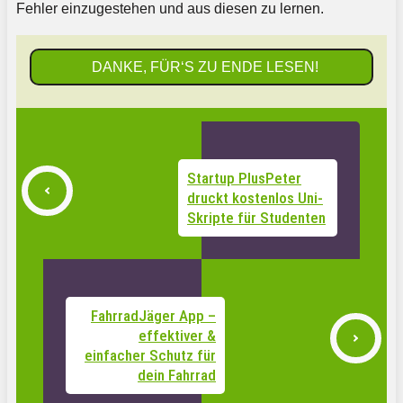
Fehler einzugestehen und aus diesen zu lernen.
DANKE, FÜR‘S ZU ENDE LESEN!
Startup PlusPeter
druckt kostenlos Uni-
Skripte für Studenten
FahrradJäger App –
effektiver &
einfacher Schutz für
dein Fahrrad