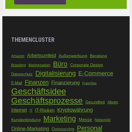
THEMENCLUSTER
Arbeitsumfeld
Außenwerbung
Beratung
Amazon
Büro
Corporate Design
Branding
Businessplan
Digitalisierung
E-Commerce
Datenschutz
Finanzen
Finanzierung
E-Mail
Franchise
Geschäftsidee
Geschäftsprozesse
Ideen
Gesundheit
Kryptowährung
Internet
IT-Risiken
IT
Marketing
Kundenbindung
Messe
Nebenjob
Personal
Online-Marketing
Outsourcing