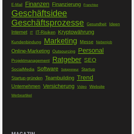
Finanzen
Finanzierung
E-Mail
Franchise
Geschäftsidee
Geschäftsprozesse
Ideen
Gesundheit
Kryptowährung
Internet
IT-Risiken
IT
Marketing
Kundenbindung
Messe
Nebenjob
Personal
Online-Marketing
Outsourcing
Ratgeber
SEO
Projektmanagement
Software
SocialMedia
Startup
Solopreneur
Trend
Teambuilding
Startup gründen
Versicherung
Unternehmen
Website
Video
Werbeartikel