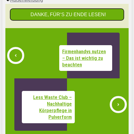
DANKE, FÜR‘S ZU ENDE LESEN!
Firmenhandys nutzen
– Das ist wichtig zu
beachten
Less Waste Club –
Nachhaltige
Körperpflege in
Pulverform