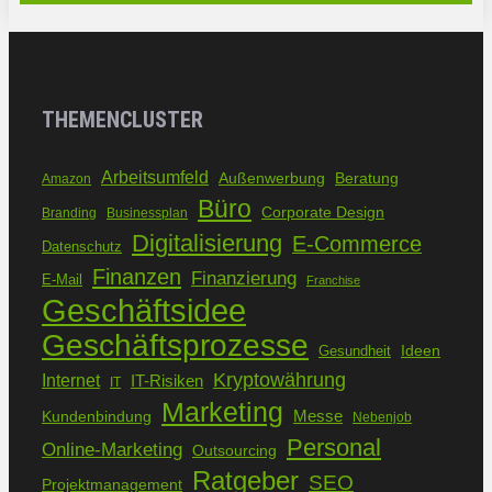
THEMENCLUSTER
Arbeitsumfeld
Außenwerbung
Beratung
Amazon
Büro
Corporate Design
Branding
Businessplan
Digitalisierung
E-Commerce
Datenschutz
Finanzen
Finanzierung
E-Mail
Franchise
Geschäftsidee
Geschäftsprozesse
Ideen
Gesundheit
Kryptowährung
Internet
IT-Risiken
IT
Marketing
Kundenbindung
Messe
Nebenjob
Personal
Online-Marketing
Outsourcing
Ratgeber
SEO
Projektmanagement