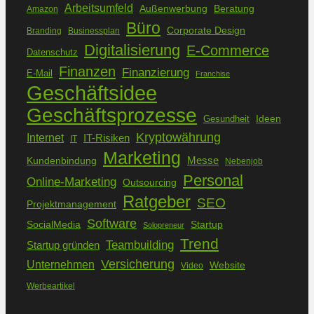
Arbeitsumfeld
Außenwerbung
Beratung
Amazon
Büro
Corporate Design
Branding
Businessplan
Digitalisierung
E-Commerce
Datenschutz
Finanzen
Finanzierung
E-Mail
Franchise
Geschäftsidee
Geschäftsprozesse
Ideen
Gesundheit
Kryptowährung
Internet
IT-Risiken
IT
Marketing
Kundenbindung
Messe
Nebenjob
Personal
Online-Marketing
Outsourcing
Ratgeber
SEO
Projektmanagement
Software
SocialMedia
Startup
Solopreneur
Trend
Teambuilding
Startup gründen
Versicherung
Unternehmen
Website
Video
Werbeartikel